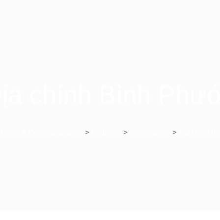
ịa chính Bình Phư
eting & Communications
>
Portfolios
>
Construction
>
Địa chính B