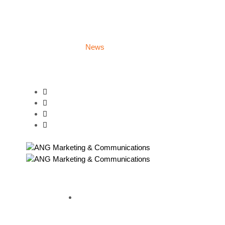
Group/Fanpage Administration
Digital Marketing
Campaign
Careers
News
About Us
Contact
HOME