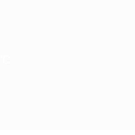
ớc
ình Phước